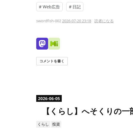
#
Web広告
#
日記
swordfish-002
2026-07-20 23:18
読者になる
コメントを書く
2026
-
06
-
05
【くらし】へそくりの一
くらし
投資