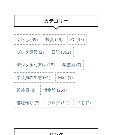
カテゴリー
くらし (39)
投資 (29)
PC (37)
ブログ運営 (2)
日記 (352)
デジタルなアレ (15)
学芸員 (7)
学芸員の生態 (91)
Mac (3)
雑芸員 (8)
博物館 (251)
部屋作り (3)
ブログ (11)
メモ (2)
リンク